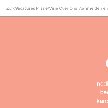
Zorg
Vacatures
Missie/Visie
Over Ons
Aanmelden en
nod
be
kans